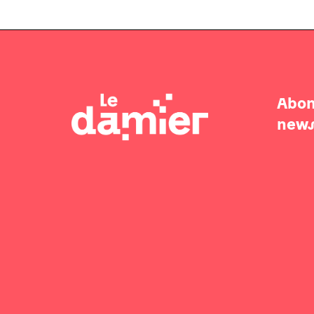
Abon
news