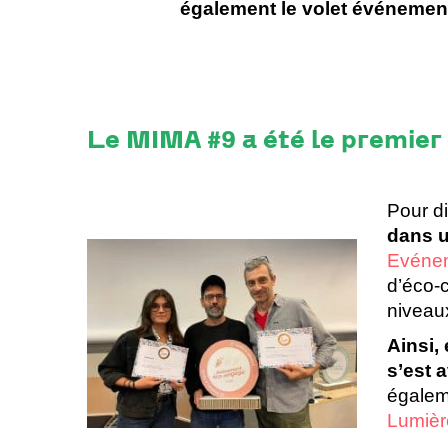
également le volet événementi
Le MIMA #9 a été le premier 
Pour d
dans 
Evéne
d’éco-c
niveaux
Ainsi,
s’est 
égaleme
Lumière