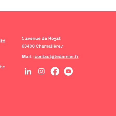
1 avenue de Royat
ité
63400 Chamalières
Mail :
contact@ledamier.fr
its