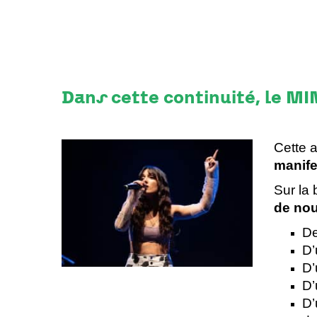
Dans cette continuité, le M
Cette 
manife
Sur la 
de nou
De
D’
D’
D’
D’