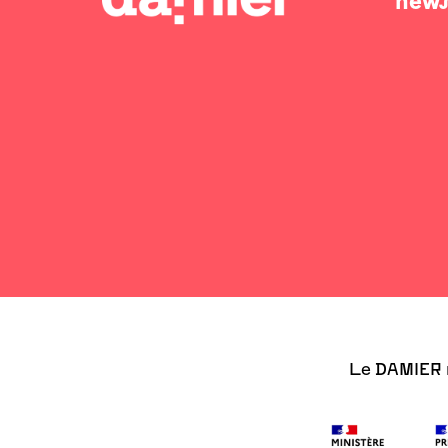
news
Le DAMIER r