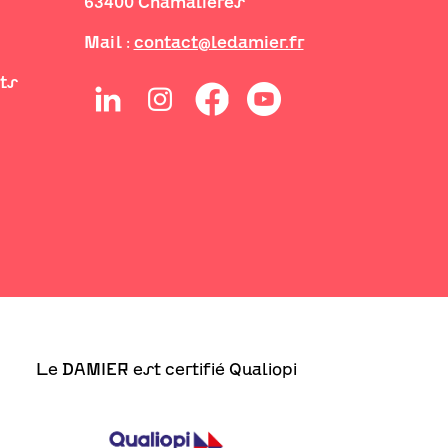
63400 Chamalières
Mail :
contact@ledamier.fr
its
Le DAMIER est certifié Qualiopi