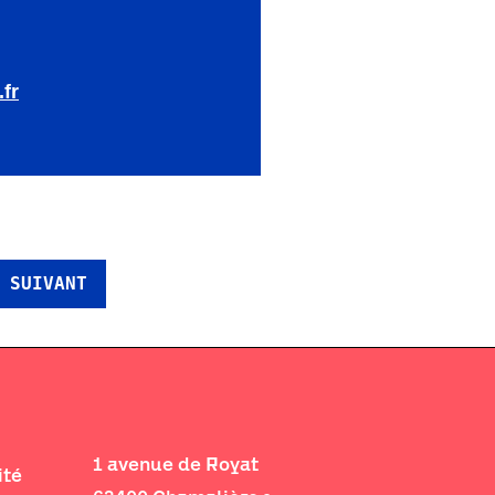
fr
 SUIVANT
1 avenue de Royat
ité