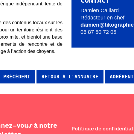
CONTACT
érique indépendant, tente de
Damien Caillard
Rédacteur en chef
des contenus locaux sur les
damien@tikographie.
r un territoire résilient, des
06 87 50 72 05
 proximité, et bientôt une base
ements de rencontre et de
age à l’action des citoyens.
T PRÉCÉDENT
RETOUR À L'ANNUAIRE
ADHÉRENT
nez-vous à notre
Politique de confidential