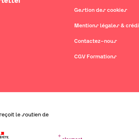
letter
Gestion des cookies
Mentions légales & créd
Contactez-nous
CGV Formations
eçoit le soutien de