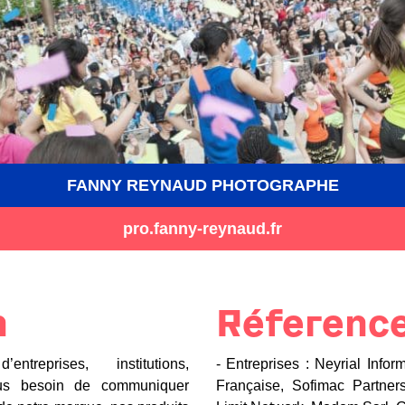
FANNY REYNAUD PHOTOGRAPHE
pro.fanny-reynaud.fr
n
Réferenc
entreprises, institutions,
- Entreprises : Neyrial Infor
ous besoin de communiquer
Française, Sofimac Partners