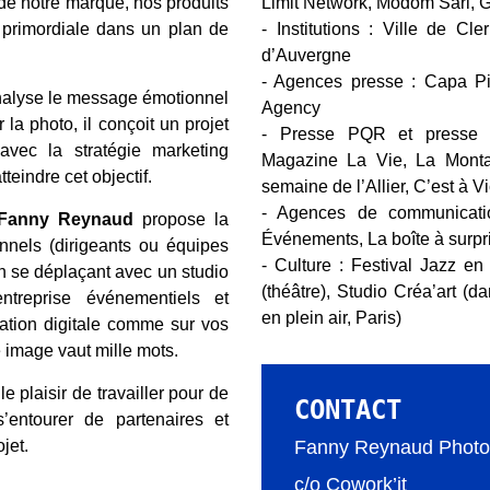
de notre marque, nos produits
Limit Network, Modom Sarl, 
t primordiale dans un plan de
- Institutions : Ville de Cl
d’Auvergne
- Agences presse : Capa Pic
nalyse le message émotionnel
Agency
 la photo, il conçoit un projet
- Presse PQR et presse 
vec la stratégie marketing
Magazine La Vie, La Mont
teindre cet objectif.
semaine de l’Allier, C’est à 
- Agences de communicatio
Fanny Reynaud
propose la
Événements, La boîte à surp
ionnels (dirigeants ou équipes
- Culture : Festival Jazz e
n se déplaçant avec un studio
(théâtre), Studio Créa’art (d
ntreprise événementiels et
en plein air, Paris)
cation digitale comme sur vos
 image vaut mille mots.
le plaisir de travailler pour de
CONTACT
’entourer de partenaires et
jet.
Fanny Reynaud Photo
c/o Cowork’it