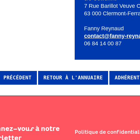
7 Rue Barillot Veuve 
63 000 Clermont-Ferr
Fanny Reynaud
contact@fanny-reyna
06 84 14 00 87
T PRÉCÉDENT
RETOUR À L'ANNUAIRE
ADHÉRENT
nez-vous à notre
Politique de confidential
letter