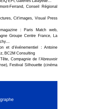
GEIQ EPI, Galeries Lafayette…
ermont-Ferrand, Conseil Régional
tures, Cit’images, Visual Press
magazine : Paris Match web,
agne Groupe Centre France, La
Vichy…
n et d’événementiel : Antoine
riz, BC2M Consulting
n Tête, Compagnie de l’Abreuvoir
anse), Festival Silhouette (cinéma
graphe