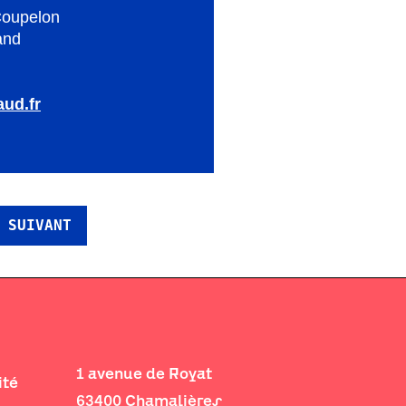
Coupelon
and
ud.fr
 SUIVANT
1 avenue de Royat
ité
63400 Chamalières