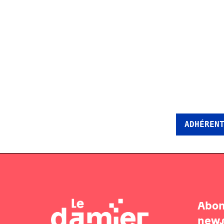
ADHÉREN
Abon
news